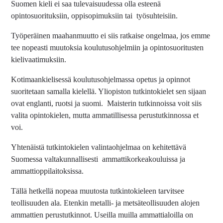
Suomen kieli ei saa tulevaisuudessa olla esteenä
opintosuorituksiin, oppisopimuksiin tai työsuhteisiin.
Työperäinen maahanmuutto ei siis ratkaise ongelmaa, jos emme
tee nopeasti muutoksia koulutusohjelmiin ja opintosuoritusten
kielivaatimuksiin.
Kotimaankielisessä koulutusohjelmassa opetus ja opinnot
suoritetaan samalla kielellä. Yliopiston tutkintokielet sen sijaan
ovat englanti, ruotsi ja suomi. Maisterin tutkinnoissa voit siis
valita opintokielen, mutta ammatillisessa perustutkinnossa et
voi.
Yhtenäistä tutkintokielen valintaohjelmaa on kehitettävä
Suomessa valtakunnallisesti ammattikorkeakouluissa ja
ammattioppilaitoksissa.
Tällä hetkellä nopeaa muutosta tutkintokieleen tarvitsee
teollisuuden ala. Etenkin metalli- ja metsäteollisuuden alojen
ammattien perustutkinnot. Useilla muilla ammattialoilla on