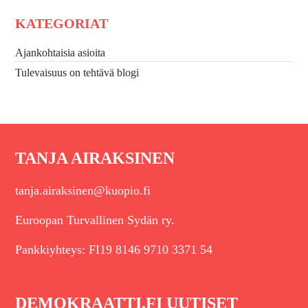
KATEGORIAT
Ajankohtaisia asioita
Tulevaisuus on tehtävä blogi
TANJA AIRAKSINEN
tanja.airaksinen@kuopio.fi
Euroopan Turvallinen Sydän ry.
Pankkiyhteys: FI19 8146 9710 3371 54
DEMOKRAATTI.FI UUTISET