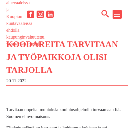
Siirry
sisältöön
NÄYT
Facebook
Instagram
LinkedIn
TAI
PIILO
VALI
KOODAREITA TARVITAAN
JA TYÖPAIKKOJA OLISI
TARJOLLA
20.11.2022
Tarvitaan nopeita muutoksia koulutusohjelmiin turvaamaan Itä-
Suomen elinvoimaisuus.
Elinkeinoelämä on kasvanut ja kehittynyt kohisten ja eri