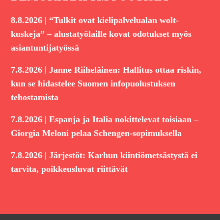
|
8.8.2026
“Tulkit ovat kielipalvelualan wolt-
kuskeja” – alustatyölaille kovat odotukset myös
asiantuntijatyössä
|
7.8.2026
Janne Riiheläinen: Hallitus ottaa riskin,
kun se hidastelee Suomen infopuolustuksen
tehostamista
|
7.8.2026
Espanja ja Italia nokittelevat toisiaan –
Giorgia Meloni pelaa Schengen-sopimuksella
|
7.8.2026
Järjestöt: Karhun kiintiömetsästystä ei
tarvita, poikkeusluvat riittävät