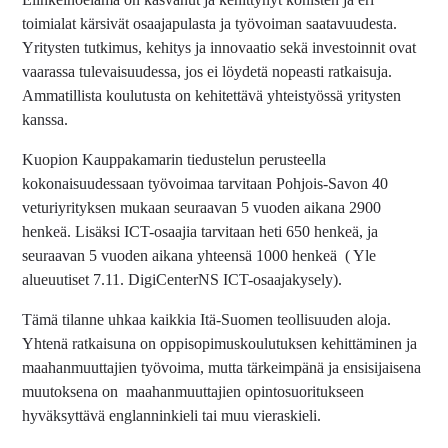
toimialat kärsivät osaajapulasta ja työvoiman saatavuudesta.
Yritysten tutkimus, kehitys ja innovaatio sekä investoinnit ovat
vaarassa tulevaisuudessa, jos ei löydetä nopeasti ratkaisuja.
Ammatillista koulutusta on kehitettävä yhteistyössä yritysten
kanssa.
Kuopion Kauppakamarin tiedustelun perusteella
kokonaisuudessaan työvoimaa tarvitaan Pohjois-Savon 40
veturiyrityksen mukaan seuraavan 5 vuoden aikana 2900
henkeä. Lisäksi ICT-osaajia tarvitaan heti 650 henkeä, ja
seuraavan 5 vuoden aikana yhteensä 1000 henkeä ( Yle
alueuutiset 7.11. DigiCenterNS ICT-osaajakysely).
Tämä tilanne uhkaa kaikkia Itä-Suomen teollisuuden aloja.
Yhtenä ratkaisuna on oppisopimuskoulutuksen kehittäminen ja
maahanmuuttajien työvoima, mutta tärkeimpänä ja ensisijaisena
muutoksena on maahanmuuttajien opintosuoritukseen
hyväksyttävä englanninkieli tai muu vieraskieli.