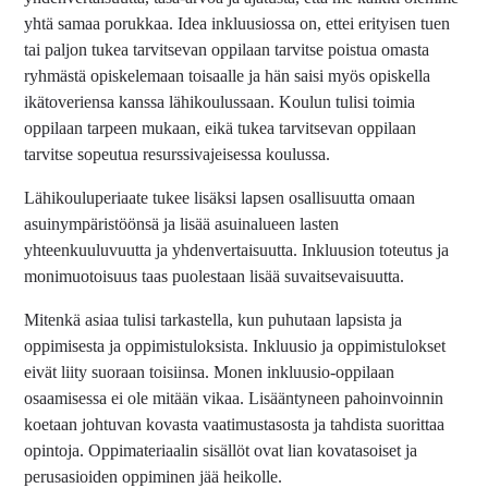
yhtä samaa porukkaa. Idea inkluusiossa on, ettei erityisen tuen
tai paljon tukea tarvitsevan oppilaan tarvitse poistua omasta
ryhmästä opiskelemaan toisaalle ja hän saisi myös opiskella
ikätoveriensa kanssa lähikoulussaan. Koulun tulisi toimia
oppilaan tarpeen mukaan, eikä tukea tarvitsevan oppilaan
tarvitse sopeutua resurssivajeisessa koulussa.
Lähikouluperiaate tukee lisäksi lapsen osallisuutta omaan
asuinympäristöönsä ja lisää asuinalueen lasten
yhteenkuuluvuutta ja yhdenvertaisuutta. Inkluusion toteutus ja
monimuotoisuus taas puolestaan lisää suvaitsevaisuutta.
Mitenkä asiaa tulisi tarkastella, kun puhutaan lapsista ja
oppimisesta ja oppimistuloksista. Inkluusio ja oppimistulokset
eivät liity suoraan toisiinsa. Monen inkluusio-oppilaan
osaamisessa ei ole mitään vikaa. Lisääntyneen pahoinvoinnin
koetaan johtuvan kovasta vaatimustasosta ja tahdista suorittaa
opintoja. Oppimateriaalin sisällöt ovat lian kovatasoiset ja
perusasioiden oppiminen jää heikolle.