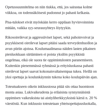
Opetussuunnitelma on niin tiukka, että, jos sairastaa kolme
viikkoa, on todennäköisesti pudonnut jo pahasti kelkasta.
Pisa-tulokset eivät myöskään kerro oppilaan hyvinvoinnista
mitään, vaikka syy-seurausyhteys löytyykin.
Rikosoireilevat ja aggressiiviset lapset, sekä pahoinvoivat ja
psyykkisesti oireilevat lapset pitäisi saada terveydenhuollon ja
avun piiriin ajoissa. Koulumaailmassa näiden lasten pikainen
pienluokkaan siirtäminen ei poista yksilön psyykkistä
ongelmaa, eikä ole suora tie oppimistulosten paranemiseen.
Kuitenkin pienemmässä ryhmässä ja erityisluokassa pahasti
oireilevat lapset saavat kokonaisvaltaisempaa tukea. Heillä on
yksi opettaja ja koulunkäynnin tukena koko koulupäivän ajan.
Toteutuakseen oikein inkluusiossa pitää siis ottaa huomioon
monta asiaa. Lukivaikeudesta ja erilaisista synnynnäisistä
oppimisen vaikeuksista tai aistiyliherkkyyksistä kärsii n. 20 %
väestöstä. Kun inkluusio toteutetaan yhteisopettajuusluokalla,