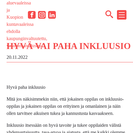
Siirry
sisältöön
NÄYT
Facebook
Instagram
LinkedIn
TAI
PIILO
VALI
HYVÄ VAI PAHA INKLUUSIO
20.11.2022
Hyvä paha inkluusio
Mitä jos näkisimmekin niin, että
jokainen oppilas on inkluusio-
oppilas ja jokainen oppilas on erityinen ja omanlainen ja näin
ollen tarvitsee aikuisen tukea ja kannustusta kasvaakseen.
Inkluusio itsessään on hyvä tavoite ja tukee oppilaiden välistä
yhdenvertaisuutta, tasa-arvoa ja ajatusta, että me kaikki olemme