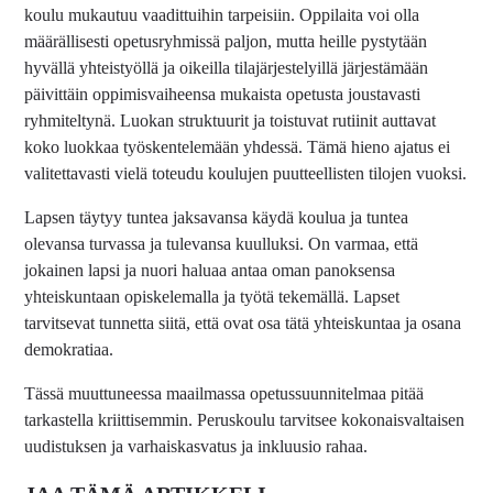
koulu mukautuu vaadittuihin tarpeisiin. Oppilaita voi olla
määrällisesti opetusryhmissä paljon, mutta heille pystytään
hyvällä yhteistyöllä ja oikeilla tilajärjestelyillä järjestämään
päivittäin oppimisvaiheensa mukaista opetusta joustavasti
ryhmiteltynä. Luokan struktuurit ja toistuvat rutiinit auttavat
koko luokkaa työskentelemään yhdessä. Tämä hieno ajatus ei
valitettavasti vielä toteudu koulujen puutteellisten tilojen vuoksi.
Lapsen täytyy tuntea jaksavansa käydä koulua ja tuntea
olevansa turvassa ja tulevansa kuulluksi. On varmaa, että
jokainen lapsi ja nuori haluaa antaa oman panoksensa
yhteiskuntaan opiskelemalla ja työtä tekemällä. Lapset
tarvitsevat tunnetta siitä, että ovat osa tätä yhteiskuntaa ja osana
demokratiaa.
Tässä muuttuneessa maailmassa opetussuunnitelmaa pitää
tarkastella kriittisemmin. Peruskoulu tarvitsee kokonaisvaltaisen
uudistuksen ja varhaiskasvatus ja inkluusio rahaa.