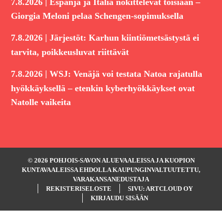
|
7.8.2026
Espanja ja Italia nokittelevat toisiaan –
Giorgia Meloni pelaa Schengen-sopimuksella
|
7.8.2026
Järjestöt: Karhun kiintiömetsästystä ei
tarvita, poikkeusluvat riittävät
|
7.8.2026
WSJ: Venäjä voi testata Natoa rajatulla
hyökkäyksellä – etenkin kyberhyökkäykset ovat
Natolle vaikeita
© 2026 POHJOIS-SAVON ALUEVAALEISSA JA KUOPION
KUNTAVAALEISSA EHDOLLA KAUPUNGINVALTUUTETTU,
VARAKANSANEDUSTAJA
REKISTERISELOSTE
SIVU: ARTCLOUD OY
KIRJAUDU SISÄÄN